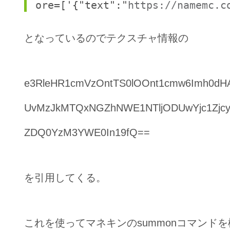
ore=['{"text":"
https://namemc.c
となっているのでテクスチャ情報の
e3RleHR1cmVzOntTS0lOOnt1cmw6Imh0dHA
UvMzJkMTQxNGZhNWE1NTljODUwYjc1Zjc
ZDQ0YzM3YWE0In19fQ==
を引用してくる。
これを使ってマネキンのsummonコマンド