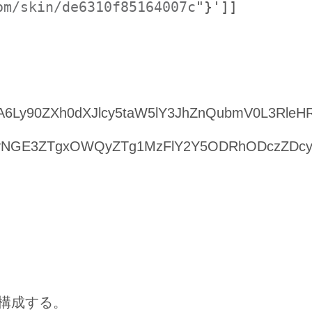
om/skin/de6310f85164007c
"}']]
6Ly90ZXh0dXJlcy5taW5lY3JhZnQubmV0L3RleH
yNGE3ZTgxOWQyZTg1MzFlY2Y5ODRhODczZDcy
を構成する。