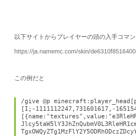
以下サイトからプレイヤーの頭の入手コマン
https://ja.namemc.com/skin/de6310f851640
この例だと
/give @p minecraft:player_head[
[I;-1111112247,731601617,-16515
[{name:"textures",value:"e3RleH
Jlcy5taW5lY3JhZnQubmV0L3RleHR1c
TgxOWQyZTg1MzFlY2Y5ODRhODczZDcy