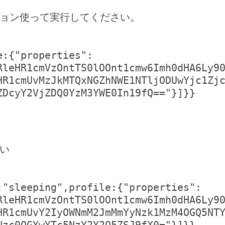
ョン使って実行してください。
e:{"properties":
RleHR1cmVzOntTS0lOOnt1cmw6Imh0dHA6Ly9
HR1cmUvMzJkMTQxNGZhNWE1NTljODUwYjc1Zj
ZDcyY2VjZDQ0YzM3YWE0In19fQ=="}]}}
い
:"sleeping",profile:{"properties":
RleHR1cmVzOntTS0lOOnt1cmw6Imh0dHA6Ly9
HR1cmUvY2IyOWNmM2JmMmYyNzk1MzM4OGQ5NT