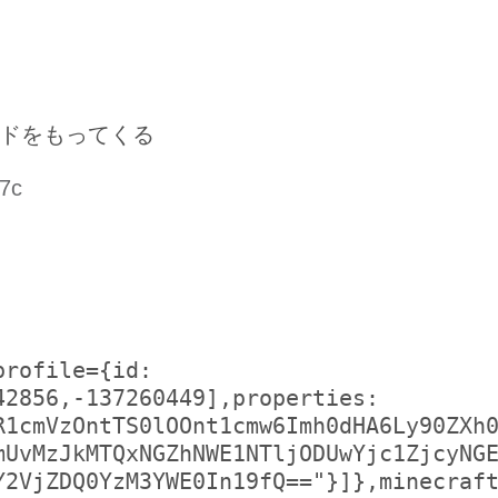
ドをもってくる
07c
profile={id:
42856,-137260449],properties:
R1cmVzOntTS0lOOnt1cmw6Imh0dHA6Ly90ZXh
mUvMzJkMTQxNGZhNWE1NTljODUwYjc1ZjcyNG
Y2VjZDQ0YzM3YWE0In19fQ=="}]},minecraf