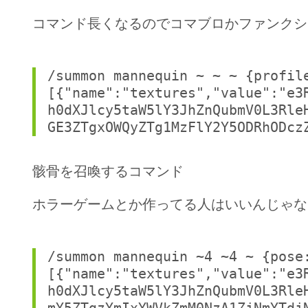
コマンド長くなるのでコマブロかファンクシ
/summon mannequin ~ ~ ~ {profil
[{"name":"textures","value":"e3
h0dXJlcy5taW5lY3JhZnQubmV0L3Rle
GE3ZTgxOWQyZTg1MzFlY2Y5ODRhODcz
骸骨を召喚するコマンド
ホラーゲームとか作ってる人はいいんじゃな
/summon mannequin ~4 ~4 ~ {pose
[{"name":"textures","value":"e3
h0dXJlcy5taW5lY3JhZnQubmV0L3Rle