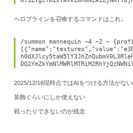
mY5ZTgzYmIxYWVkZmM0NzA1ZjNmYTdj
ヘロブラインを召喚するコマンドはこれ↓
/summon mannequin ~4 ~2 ~ {prof
[{"name":"textures","value":"e3
h0dXJlcy5taW5lY3JhZnQubmV0L3Rle
DQ2YmZkYmNlMWRlMTRiM2RhYjQzNWNi
2025/12/18現時点ではAIをつける方法がな
装飾ぐらいにしか使えない
戦ったりできないのが残念