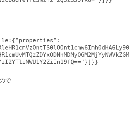
Nzc0OGYwYTc5NzY2Y2Q5ZSJ9fX0="}]}}
ile:{"properties":
RleHR1cmVzOntTS0lOOnt1cmw6Imh0dHA6Ly9
HR1cmUvMTQzZDYxODNhMDMyOGM2MjYyNWVkZG
YzI2YTliMWU1Y2ZiIn19fQ=="}]}}
いので