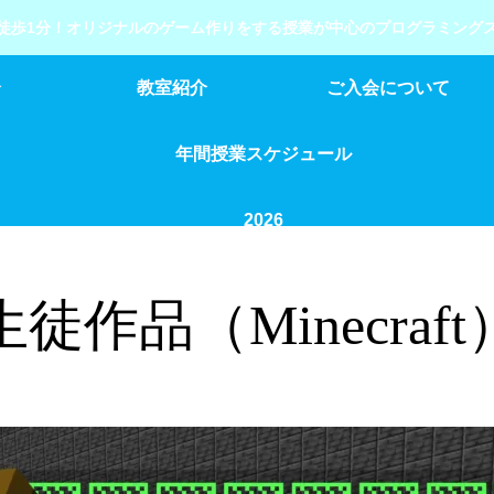
徒歩1分！オリジナルのゲーム作りをする授業が中心のプログラミング
介
教室紹介
ご入会について
年間授業スケジュール
2026
生徒作品（Minecraft