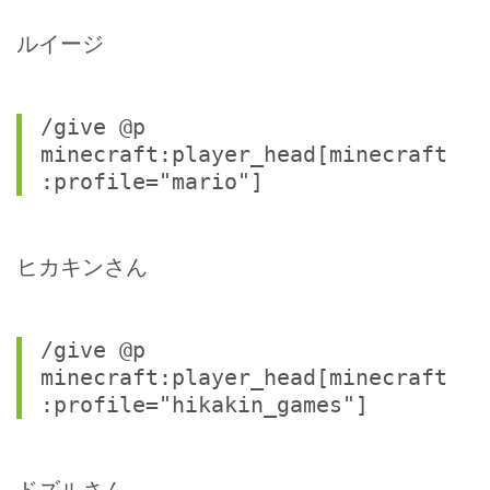
ルイージ
/give @p 
minecraft:player_head[minecraft
:profile="mario"]
ヒカキンさん
/give @p 
minecraft:player_head[minecraft
:profile="hikakin_games"]