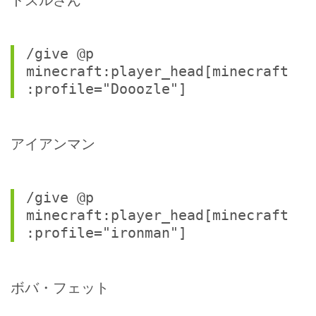
ドズルさん
/give @p 
minecraft:player_head[minecraft
:profile="Dooozle"]
アイアンマン
/give @p 
minecraft:player_head[minecraft
:profile="ironman"]
ボバ・フェット