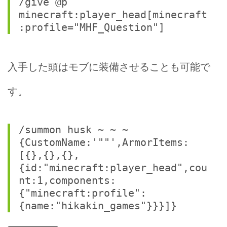
/give @p 
minecraft:player_head[minecraft
:profile="MHF_Question"]
入手した頭はモブに装備させることも可能で
す。
/summon husk ~ ~ ~ 
{CustomName:'""',ArmorItems:
[{},{},{},
{id:"minecraft:player_head",cou
nt:1,components:
{"minecraft:profile":
{name:"hikakin_games"}}}]}