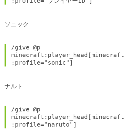
:profile="プレイヤーID"]
ソニック
/give @p 
minecraft:player_head[minecraft
:profile="sonic"]
ナルト
/give @p 
minecraft:player_head[minecraft
:profile="naruto"]