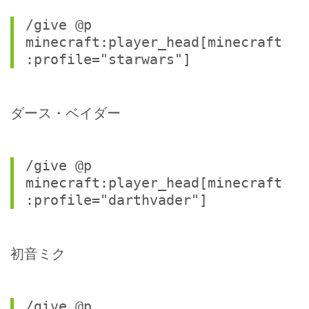
/give @p 
minecraft:player_head[minecraft
:profile="starwars"]
ダース・ベイダー
/give @p 
minecraft:player_head[minecraft
:profile="darthvader"]
初音ミク
/give @p 